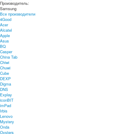
Производитель:
Samsung
Все производители
4Good
Acer
Alcatel
Apple
Asus
BQ
Casper
China Tab
Chiwi
Chuwi
Cube
DEXP
Digma
DNS
Explay
iconBIT
imPad
Irbis
Lenovo
Mystery
Onda
Oysters