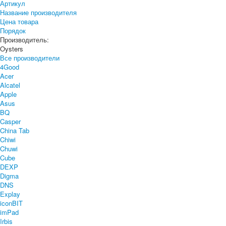
Артикул
Название производителя
Цена товара
Порядок
Производитель:
Oysters
Все производители
4Good
Acer
Alcatel
Apple
Asus
BQ
Casper
China Tab
Chiwi
Chuwi
Cube
DEXP
Digma
DNS
Explay
iconBIT
imPad
Irbis