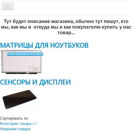
Включить/
выключить
навигацию
Тут будет описание магазина, обычно тут пишут, кто
Обратный звонок
мы, как мы и откуда мы и как покупателю купить у нас
товар...
МАТРИЦЫ ДЛЯ НОУТБУКОВ
СЕНСОРЫ И ДИСПЛЕИ
Всё по-честному
!
г. Новосибирск, ул. Инженерная 5/1, офис 204
+7 383 292-56-93
Сортировать по
+7 383-299-65-46
Категория товара +/-
Название товара