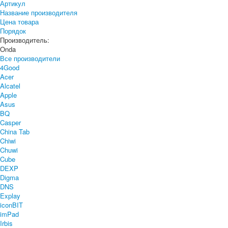
Артикул
Название производителя
Цена товара
Порядок
Производитель:
Onda
Все производители
4Good
Acer
Alcatel
Apple
Asus
BQ
Casper
China Tab
Chiwi
Chuwi
Cube
DEXP
Digma
DNS
Explay
iconBIT
imPad
Irbis