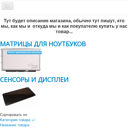
Включить/
выключить
навигацию
Тут будет описание магазина, обычно тут пишут, кто
Обратный звонок
мы, как мы и откуда мы и как покупателю купить у нас
товар...
МАТРИЦЫ ДЛЯ НОУТБУКОВ
СЕНСОРЫ И ДИСПЛЕИ
Всё по-честному
!
г. Новосибирск, ул. Инженерная 5/1, офис 204
+7 383 292-56-93
Сортировать по
+7 383-299-65-46
Категория товара +/-
Название товара