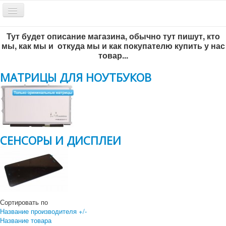
Включить/
выключить
навигацию
Тут будет описание магазина, обычно тут пишут, кто
Обратный звонок
мы, как мы и откуда мы и как покупателю купить у нас
товар...
МАТРИЦЫ ДЛЯ НОУТБУКОВ
СЕНСОРЫ И ДИСПЛЕИ
Всё по-честному
!
г. Новосибирск, ул. Инженерная 5/1, офис 204
+7 383 292-56-93
Сортировать по
+7 383-299-65-46
Название производителя +/-
Название товара