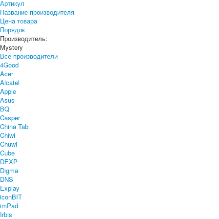
Артикул
Название производителя
Цена товара
Порядок
Производитель:
Mystery
Все производители
4Good
Acer
Alcatel
Apple
Asus
BQ
Casper
China Tab
Chiwi
Chuwi
Cube
DEXP
Digma
DNS
Explay
iconBIT
imPad
Irbis