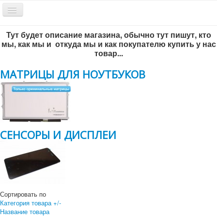
Включить/
выключить
навигацию
Тут будет описание магазина, обычно тут пишут, кто
Обратный звонок
мы, как мы и откуда мы и как покупателю купить у нас
товар...
МАТРИЦЫ ДЛЯ НОУТБУКОВ
СЕНСОРЫ И ДИСПЛЕИ
Всё по-честному
!
г. Новосибирск, ул. Инженерная 5/1, офис 204
+7 383 292-56-93
Сортировать по
+7 383-299-65-46
Категория товара +/-
Название товара