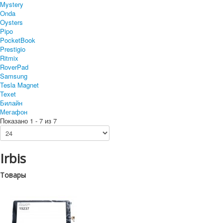
Mystery
Onda
Oysters
Pipo
PocketBook
Prestigio
Ritmix
RoverPad
Samsung
Tesla Magnet
Texet
Билайн
Мегафон
Показано 1 - 7 из 7
Irbis
Товары