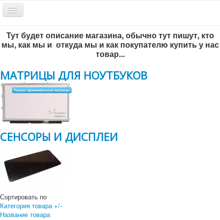
Включить/
выключить
навигацию
Тут будет описание магазина, обычно тут пишут, кто
Обратный звонок
мы, как мы и откуда мы и как покупателю купить у нас
товар...
МАТРИЦЫ ДЛЯ НОУТБУКОВ
СЕНСОРЫ И ДИСПЛЕИ
Всё по-честному
!
г. Новосибирск, ул. Инженерная 5/1, офис 204
+7 383 292-56-93
Сортировать по
+7 383-299-65-46
Категория товара +/-
Название товара