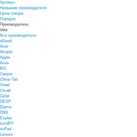
Артикул
Название производителя
Цена товара
Порядок
Производитель:
Irbis
Все производители
4Good
Acer
Alcatel
Apple
Asus
BQ
Casper
China Tab
Chiwi
Chuwi
Cube
DEXP
Digma
DNS
Explay
iconBIT
imPad
Lenovo