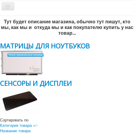
Включить/
выключить
навигацию
Тут будет описание магазина, обычно тут пишут, кто
Обратный звонок
мы, как мы и откуда мы и как покупателю купить у нас
товар...
МАТРИЦЫ ДЛЯ НОУТБУКОВ
СЕНСОРЫ И ДИСПЛЕИ
Всё по-честному
!
г. Новосибирск, ул. Инженерная 5/1, офис 204
+7 383 292-56-93
Сортировать по
+7 383-299-65-46
Категория товара +/-
Название товара