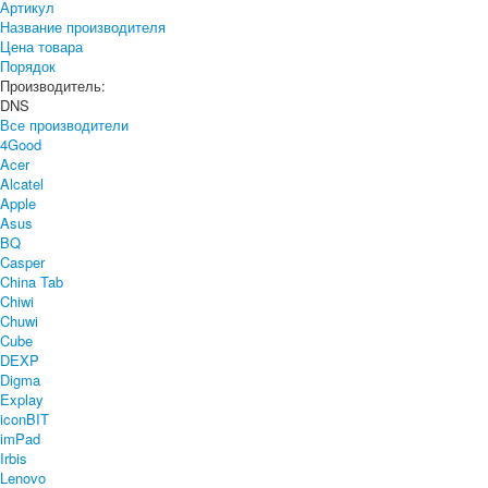
Артикул
Название производителя
Цена товара
Порядок
Производитель:
DNS
Все производители
4Good
Acer
Alcatel
Apple
Asus
BQ
Casper
China Tab
Chiwi
Chuwi
Cube
DEXP
Digma
Explay
iconBIT
imPad
Irbis
Lenovo