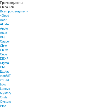
Производитель:
China Tab
Все производители
4Good
Acer
Alcatel
Apple
Asus
BQ
Casper
Chiwi
Chuwi
Cube
DEXP
Digma
DNS
Explay
iconBIT
imPad
Irbis
Lenovo
Mystery
Onda
Oysters
Pipo