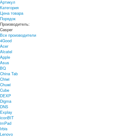
Артикул
Категория
Цена товара
Порядок
Производитель:
Casper
Все производители
4Good
Acer
Alcatel
Apple
Asus
BQ
China Tab
Chiwi
Chuwi
Cube
DEXP
Digma
DNS
Explay
iconBIT
imPad
Irbis
Lenovo