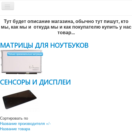
Включить/
выключить
навигацию
Тут будет описание магазина, обычно тут пишут, кто
Обратный звонок
мы, как мы и откуда мы и как покупателю купить у нас
товар...
МАТРИЦЫ ДЛЯ НОУТБУКОВ
СЕНСОРЫ И ДИСПЛЕИ
Всё по-честному
!
г. Новосибирск, ул. Инженерная 5/1, офис 204
+7 383 292-56-93
Сортировать по
+7 383-299-65-46
Название производителя +/-
Название товара