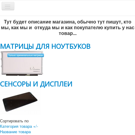
Включить/
выключить
навигацию
Тут будет описание магазина, обычно тут пишут, кто
Обратный звонок
мы, как мы и откуда мы и как покупателю купить у нас
товар...
МАТРИЦЫ ДЛЯ НОУТБУКОВ
СЕНСОРЫ И ДИСПЛЕИ
Всё по-честному
!
г. Новосибирск, ул. Инженерная 5/1, офис 204
+7 383 292-56-93
Сортировать по
+7 383-299-65-46
Категория товара +/-
Название товара