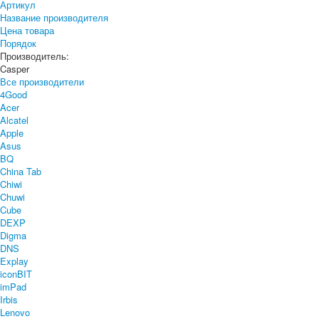
Артикул
Название производителя
Цена товара
Порядок
Производитель:
Casper
Все производители
4Good
Acer
Alcatel
Apple
Asus
BQ
China Tab
Chiwi
Chuwi
Cube
DEXP
Digma
DNS
Explay
iconBIT
imPad
Irbis
Lenovo