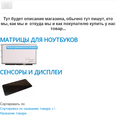
Включить/
выключить
навигацию
Тут будет описание магазина, обычно тут пишут, кто
Обратный звонок
мы, как мы и откуда мы и как покупателю купить у нас
товар...
МАТРИЦЫ ДЛЯ НОУТБУКОВ
СЕНСОРЫ И ДИСПЛЕИ
Всё по-честному
!
г. Новосибирск, ул. Инженерная 5/1, офис 204
+7 383 292-56-93
Сортировать по
+7 383-299-65-46
Сортировка по названию товара +/-
Название товара