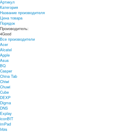
Артикул
Категория
Название производителя
Цена товара
Порядок
Производитель:
4Good
Все производители
Acer
Alcatel
Apple
Asus
BQ
Casper
China Tab
Chiwi
Chuwi
Cube
DEXP
Digma
DNS
Explay
iconBIT
imPad
Irbis